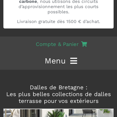
carbone
, nous utilisons des circuits
d’approvisionnement les plus courts
possibles.
Livraison gratuite dès 1500 € d’achat.
Compte & Panier
Mon compte
Menu
Panier
Dalle terrasse
Dalles de Bretagne :
Collections
Les plus belles collections de dalles
terrasse pour vos extérieurs
Accessoires