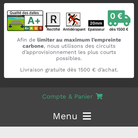
Afin de
limiter au maximum l’empreinte
carbone
, nous utilisons des circuits
d’approvisionnement les plus courts
possibles.
Livraison gratuite dès 1500 € d’achat.
Compte & Panier
Mon compte
Menu
Panier
Dalle terrasse